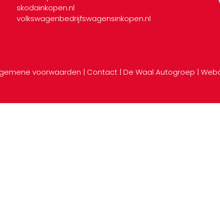
skodainkopen.nl
volkswagenbedrijfswagensinkopen.nl
lgemene voorwaarden
|
Contact
|
De Waal Autogroep
|
Webd