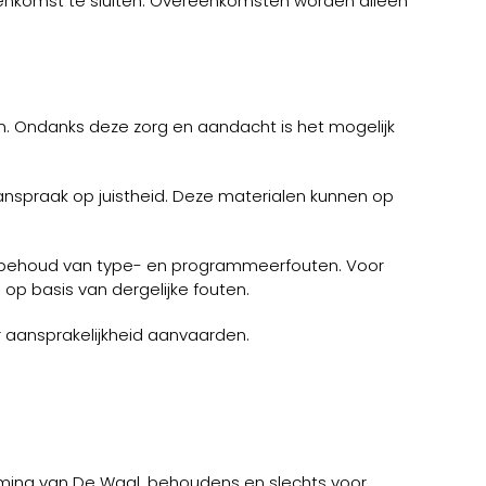
eenkomst te sluiten. Overeenkomsten worden alleen
en. Ondanks deze zorg en aandacht is het mogelijk
spraak op juistheid. Deze materialen kunnen op
rbehoud van type- en programmeerfouten. Voor
p basis van dergelijke fouten.
 aansprakelijkheid aanvaarden.
emming van De Waal, behoudens en slechts voor