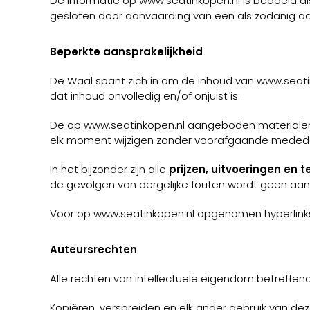
De informatie op www.seatinkopen.nl is bedoeld a
gesloten door aanvaarding van een als zodanig a
Beperkte
aansprakelijkheid
De Waal spant zich in om de inhoud van www.seatin
dat inhoud onvolledig en/of onjuist is.
De op www.seatinkopen.nl aangeboden materialen
elk moment wijzigen zonder voorafgaande medede
In het bijzonder zijn alle
prijzen, uitvoeringen en 
de gevolgen van dergelijke fouten wordt geen aan
Voor op www.seatinkopen.nl opgenomen hyperlinks
Auteursrechten
Alle rechten van intellectuele eigendom betreffend
Kopiëren, verspreiden en elk ander gebruik van de