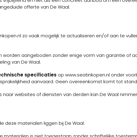
ls vrijblijvend en niet als een concreet aanbod om een over
angeduide offerte van De Waal.
kopen.nl zo vaak mogelijk te actualiseren en/of aan te vull
 worden aangeboden zonder enige vorm van garantie of aan
ling van De Waal.
technische specificaties
op www.seatinkopen.nl onder voo
sprakelijkheid aanvaard. Geen overeenkomst komt tot stand o
 naar websites of diensten van derden kan De Waal nimmer
e deze materialen liggen bij De Waal.
ze materialen is niet toegestaan zonder schriftelijke toest