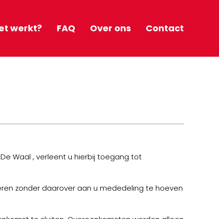
et werkt?
FAQ
Over ons
Contact
e Waal , verleent u hierbij toegang tot
deren zonder daarover aan u mededeling te hoeven